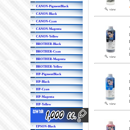
CANON-PigmentBlack
view
CANON-Black
CANON-Cyan
CANON-Magenta
CANON-Yellow
BROTHER-Black
BROTHER-Cyan
view
BROTHER-Magenta
BROTHER-Yellow
HP-PigmentBlack
HP-Black
HP-Cyan
HP-Magenta
view
HP-Yellow
EPSON-Black