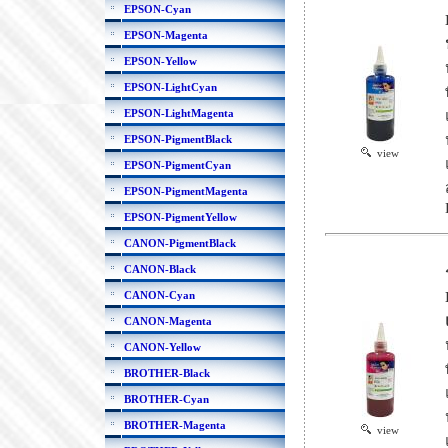
EPSON-Cyan
EPSON-Magenta
EPSON-Yellow
EPSON-LightCyan
EPSON-LightMagenta
EPSON-PigmentBlack
view
EPSON-PigmentCyan
EPSON-PigmentMagenta
EPSON-PigmentYellow
CANON-PigmentBlack
CANON-Black
CANON-Cyan
CANON-Magenta
CANON-Yellow
BROTHER-Black
BROTHER-Cyan
BROTHER-Magenta
view