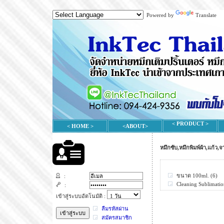
Powered by
Translate
< PRODUCT >
< HOME >
<ABOUT>
หมึกซับ,หมึกพิมพ์ผ้า,แก้ว,
ขนาด 100ml.
(6)
:
Cleaning Sublimatio
:
เข้าสู่ระบบอัตโนมัติ :
ลืมรหัสผ่าน
สมัครสมาชิก