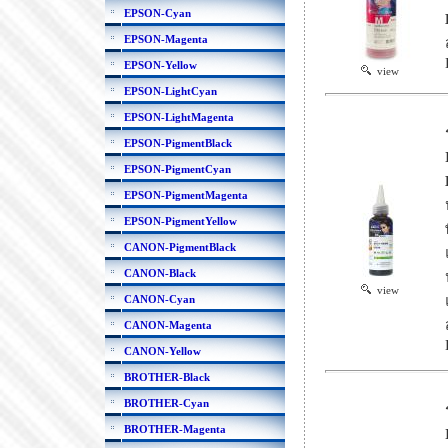
EPSON-Cyan
EPSON-Magenta
EPSON-Yellow
view
EPSON-LightCyan
EPSON-LightMagenta
EPSON-PigmentBlack
EPSON-PigmentCyan
EPSON-PigmentMagenta
EPSON-PigmentYellow
CANON-PigmentBlack
CANON-Black
view
CANON-Cyan
CANON-Magenta
CANON-Yellow
BROTHER-Black
BROTHER-Cyan
BROTHER-Magenta