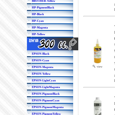
BROTHER-Yellow
HP-PigmentBlack
HP-Black
HP-Cyan
HP-Magenta
HP-Yellow
EPSON-Black
EPSON-Cyan
view
EPSON-Magenta
EPSON-Yellow
EPSON-LightCyan
EPSON-LightMagenta
EPSON-PigmentBlack
EPSON-PigmentCyan
EPSON-PigmentMagenta
EPSON-PigmentYellow