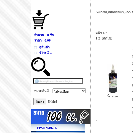
หมึกซับ,หมึกพิมพ์ผ้า,แก้ว
หน้า 1/2
จำนวน : 0 ชิ้น
1
2
[ถัดไป]
ราคา :
0.00
ดูสินค้า
ชำระเงิน
หมวดสินค้า
view
[Help]
EPSON-Black