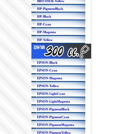
BROTHER-Yellow
HP-PigmentBlack
HP-Black
HP-Cyan
HP-Magenta
HP-Yellow
EPSON-Black
EPSON-Cyan
EPSON-Magenta
EPSON-Yellow
EPSON-LightCyan
EPSON-LightMagenta
EPSON-PigmentBlack
EPSON-PigmentCyan
EPSON-PigmentMagenta
EPSON-PigmentYellow